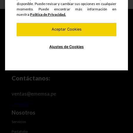
disponible. Puede revisar y cambiar sus opciones en cualquier
momento. Puede encontrar más información en
nuestra
Política de Privacidad.
Aceptar Cookies
Fabricamos y comercializamos productos seriados,
estructuras metálicas, realizamos mantenimiento de
equipos mineros e industriales, trabajos de maestranza
Ajustes de Cookies
especializada y mucho más.
Contáctanos:
ventas@ememsa.pe
952252097
Nosotros
Servicios
Portafolio