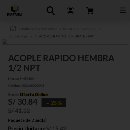
Industrial & Ferretero
Racores Universales
Acople Rapido
ACOPLE RAPIDO HEMBRA 1/2 NPT
ACOPLE RAPIDO HEMBRA
1/2 NPT
Marca:
EMEMSA
Código:
00216000008
Oferta Online
Stock:
S/
30
.
84
25 %
S/
41
.
12
Paquete de 2 und(s)
Precio Unitario:
S/
15.42