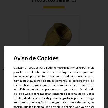
Aviso de Cookies
Utilizamos cookies para poder ofrecerle la mejor experiencia
CONECTOR HEMBRA
posible en el sitio web. Esto incluye cookies que son
1/4NPT PAR....
necesarias para el funcionamiento del sitio web y para
administrar nuestros objetivos comerciales corporativos, así
como otras cookies que se utilizan únicamente con fines
S/.
16.35
estadísticos anónimos, para una configuración más cómoda
S/.
12.27
del sitio web o para mostrar contenido personalizado. Usted
es libre de decidir qué categorías le gustaría permitir. Tenga
en cuenta que, según la configuración que seleccione, es
Ver detalle
posible que la funcionalidad completa del sitio web ya no esté