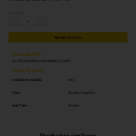
Cantidad
－
＋
Agregar al carrito
Descripción
ACOPLE RAPIDO HEMBRA 1/2 NPT
Ficha Técnica
Unidad de Medida
NIU
Tipo
Acoples Rapidos
Sub Tipo
Acople
Productos similares