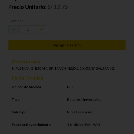
Precio Unitario:
S/
12.75
Cantidad
－
＋
Agregar al carrito
Descripción
NIPLE MANG. ESCAM. BR. MACH M22X1.5 X Ø5/8" SAL.MANG.
Ficha Técnica
Unidad de Medida
NIU
Tipo
Racores Universales
Sub Tipo
Niple Escamado
Espesor Revestimiento
4.0 Micron (W1-W4)