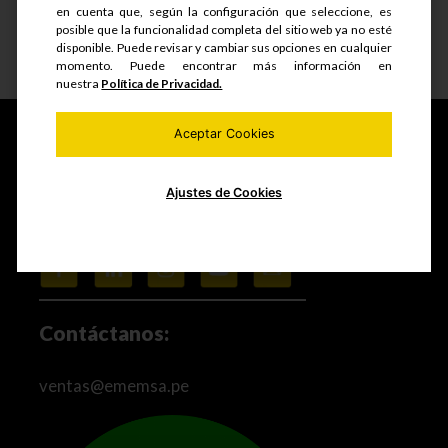
en cuenta que, según la configuración que seleccione, es
posible que la funcionalidad completa del sitio web ya no esté
disponible. Puede revisar y cambiar sus opciones en cualquier
Ver detalle
momento. Puede encontrar más información en
nuestra
Política de Privacidad.
Aceptar Cookies
Fabricamos y comercializamos productos seriados,
Ajustes de Cookies
estructuras metálicas, realizamos mantenimiento de
equipos mineros e industriales, trabajos de maestranza
especializada y mucho más.
Contáctanos:
ventas@ememsa.pe