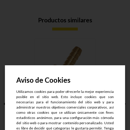
Productos similares
Aviso de Cookies
Utilizamos cookies para poder ofrecerle la mejor experiencia
posible en el sitio web. Esto incluye cookies que son
necesarias para el funcionamiento del sitio web y para
NIPLE MANG. ESCAM.
administrar nuestros objetivos comerciales corporativos, así
BR. MACH....
como otras cookies que se utilizan únicamente con fines
estadísticos anónimos, para una configuración más cómoda
del sitio web o para mostrar contenido personalizado. Usted
S/.
34
es libre de decidir qué categorías le gustaría permitir. Tenga
S/.
25.5