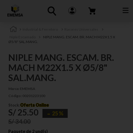
Industrial & Ferretero
Racores Universales
Niple Escamado
NIPLE MANG. ESCAM. BR. MACH M22X1.5 X
Ø5/8" SAL.MANG.
NIPLE MANG. ESCAM. BR.
MACH M22X1.5 X Ø5/8"
SAL.MANG.
Marca:
EMEMSA
Código:
00201223100
Oferta Online
Stock:
S/
25
.
50
25 %
S/
34
.
00
Paquete de 2 und(s)