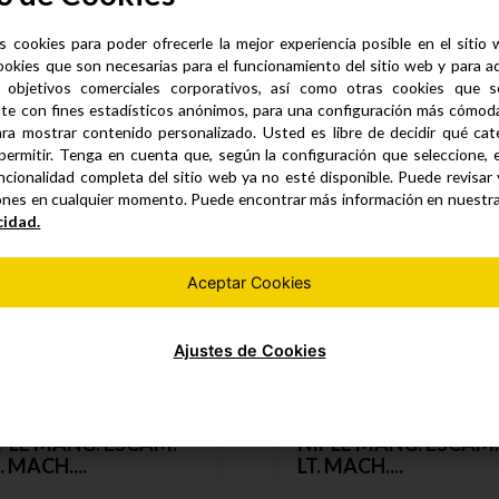
s cookies para poder ofrecerle la mejor experiencia posible en el sitio
ookies que son necesarias para el funcionamiento del sitio web y para a
 objetivos comerciales corporativos, así como otras cookies que se
Productos similares
te con fines estadísticos anónimos, para una configuración más cómoda 
ra mostrar contenido personalizado. Usted es libre de decidir qué cate
permitir. Tenga en cuenta que, según la configuración que seleccione, 
ncionalidad completa del sitio web ya no esté disponible. Puede revisar
ones en cualquier momento. Puede encontrar más información en nuestr
cidad.
Aceptar Cookies
Ajustes de Cookies
PLE MANG. ESCAM.
NIPLE MANG. ESCAM
. MACH....
LT. MACH....