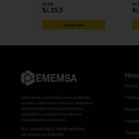
S/.
34
S/.
S/.
25.5
S/
Ver detalle
Noso
Acerca
Polític
Fabricamos y comercializamos productos
seriados, estructuras metálicas, realizamos
mantenimiento de equipos mineros e
Sosteni
industriales, trabajos de maestranza
especializada y mucho más.
Portafo
RUC: 20100276322 - EMPRESA METAL
Trabaj
MECANICA S.A. EMEMSA