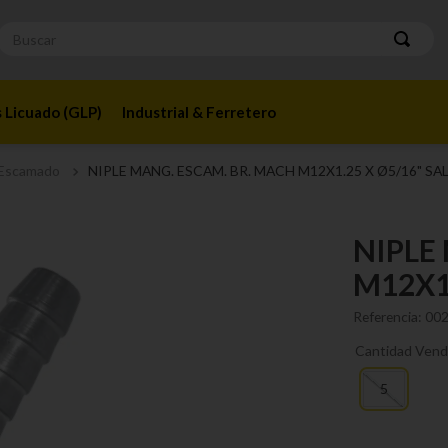
Buscar
 Licuado (GLP)
Industrial & Ferretero
 Escamado
NIPLE MANG. ESCAM. BR. MACH M12X1.25 X Ø5/16" SA
NIPLE
M12X1
Referencia
:
00
Cantidad Vend
5