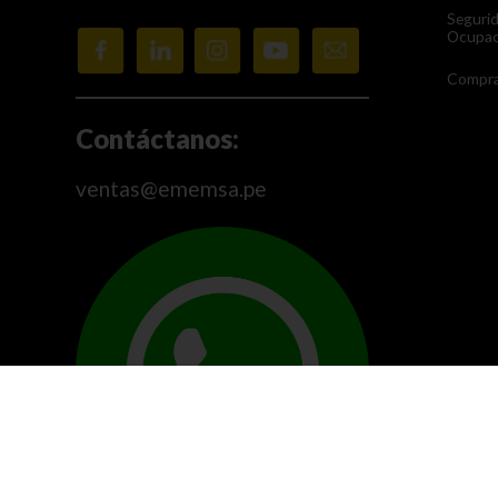
Seguri
Ocupac
Compra
Contáctanos:
ventas@ememsa.pe