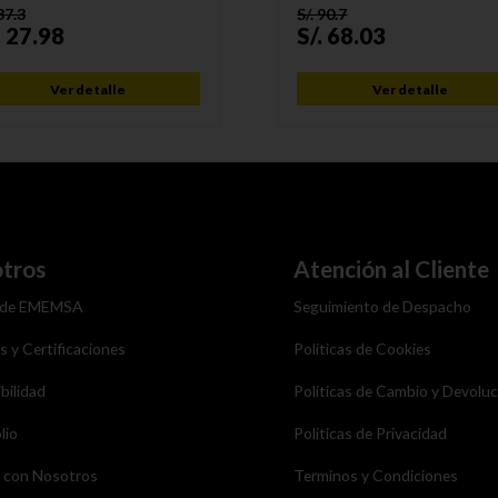
37.3
S/.
90.7
.
27.98
S/.
68.03
Ver detalle
Ver detalle
tros
Atención al Cliente
 de EMEMSA
Seguimiento de Despacho
as y Certificaciones
Politicas de Cookies
bilidad
Politicas de Cambio y Devolu
lio
Politicas de Privacidad
a con Nosotros
Terminos y Condiciones