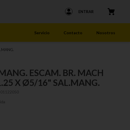
ENTRAR
Servicio
Contacto
Nosotros
L.MANG.
 MANG. ESCAM. BR. MACH
.25 X Ø5/16" SAL.MANG.
201122050
ida