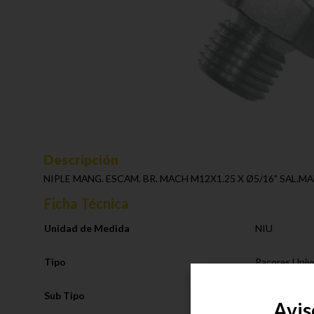
Descripción
NIPLE MANG. ESCAM. BR. MACH M12X1.25 X Ø5/16" SAL.MA
Ficha Técnica
Unidad de Medida
NIU
Tipo
Racores Univ
Sub Tipo
Niple Escama
Avis