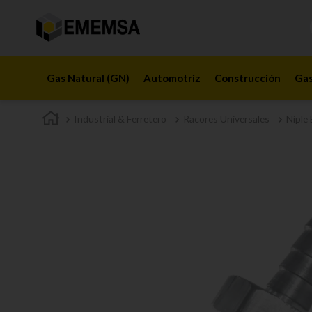
Gas Natural (GN)
Automotriz
Construcción
Gas
Industrial & Ferretero
Racores Universales
Niple