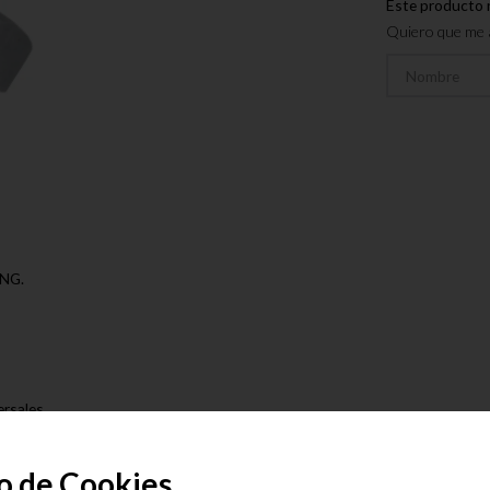
Este producto 
Quiero que me a
NG.
ersales
do
o de Cookies