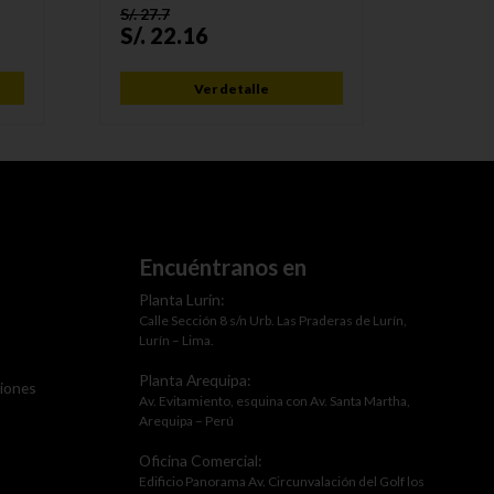
S/.
27.7
S/.
33.9
S/.
22.16
S/.
25
Ver detalle
Encuéntranos en
Planta Lurín:
Calle Sección 8 s/n Urb. Las Praderas de Lurín,
Lurín – Lima.
Planta Arequipa:
ciones
Av. Evitamiento, esquina con Av. Santa Martha,
Arequipa – Perú
Oficina Comercial:
Edificio Panorama Av. Circunvalación del Golf los