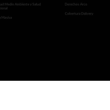
dad Medio Ambiente y Salud
Derechos Arco
ional
Cobertura Delivery
 Masiva