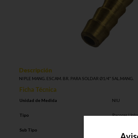
Descripción
NIPLE MANG. ESCAM. BR. PARA SOLDAR Ø1/4" SAL.MANG.
Ficha Técnica
Unidad de Medida
NIU
Tipo
Racores Univ
Sub Tipo
Niple Escama
Avis