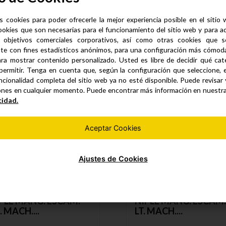
s cookies para poder ofrecerle la mejor experiencia posible en el sitio
ookies que son necesarias para el funcionamiento del sitio web y para a
 objetivos comerciales corporativos, así como otras cookies que se
Productos similares
te con fines estadísticos anónimos, para una configuración más cómoda 
ra mostrar contenido personalizado. Usted es libre de decidir qué cate
permitir. Tenga en cuenta que, según la configuración que seleccione, 
ncionalidad completa del sitio web ya no esté disponible. Puede revisar
ones en cualquier momento. Puede encontrar más información en nuestr
cidad.
Aceptar Cookies
Ajustes de Cookies
PLE MANG. ESCAM.
NIPLE MANG. ESCAM
. MACH....
LT. MACH....