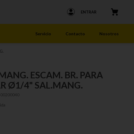
ENTRAR
Servicio
Contacto
Nosotros
G.
 MANG. ESCAM. BR. PARA
R Ø1/4" SAL.MANG.
200200040
ida