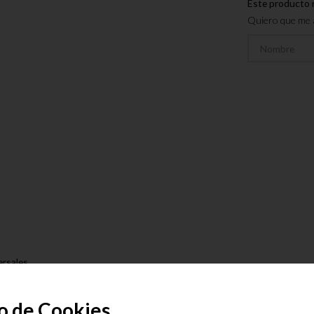
Este producto 
Quiero que me a
ersales
do
o de Cookies