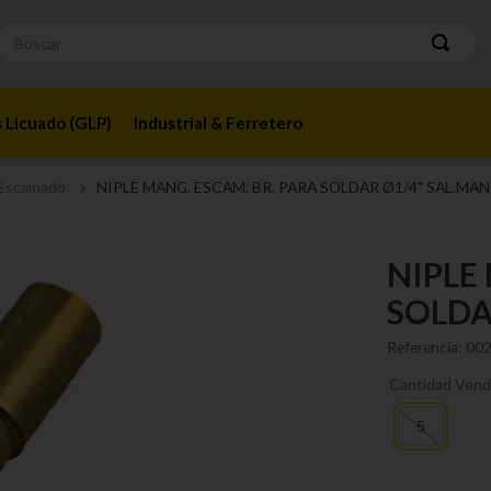
Buscar
 Licuado (GLP)
Industrial & Ferretero
 Escamado
NIPLE MANG. ESCAM. BR. PARA SOLDAR Ø1/4" SAL.MAN
NIPLE
SOLDA
Referencia
:
00
Cantidad Vend
5