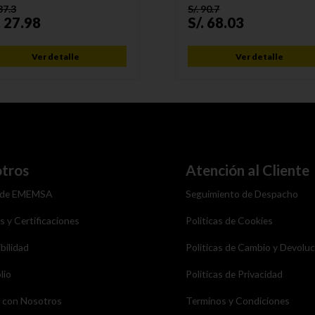
37.3
S/.
90.7
.
27.98
S/.
68.03
Ver detalle
Ver detalle
tros
Atención al Cliente
 de EMEMSA
Seguimiento de Despacho
as y Certificaciones
Politicas de Cookies
bilidad
Politicas de Cambio y Devolu
lio
Politicas de Privacidad
a con Nosotros
Terminos y Condiciones