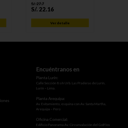
S/.
27.7
S/.
33.9
S/.
22.16
S/.
25
Ver detalle
Encuéntranos en
Planta Lurín:
Calle Sección 8 s/n Urb. Las Praderas de Lurín,
Lurín – Lima.
Planta Arequipa:
ciones
Av. Evitamiento, esquina con Av. Santa Martha,
Arequipa – Perú
Oficina Comercial:
Edificio Panorama Av. Circunvalación del Golf los