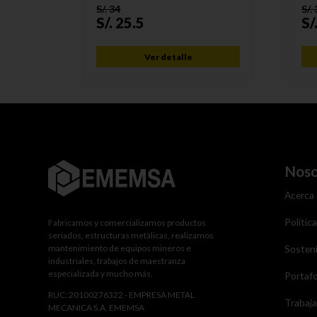
S/.
34
S/.
S/.
25.5
S/
Ver detalle
Noso
Acerca
Polític
Fabricamos y comercializamos productos
seriados, estructuras metálicas, realizamos
mantenimiento de equipos mineros e
Sosteni
industriales, trabajos de maestranza
especializada y mucho más.
Portafo
RUC: 20100276322 - EMPRESA METAL
Trabaj
MECANICA S.A. EMEMSA