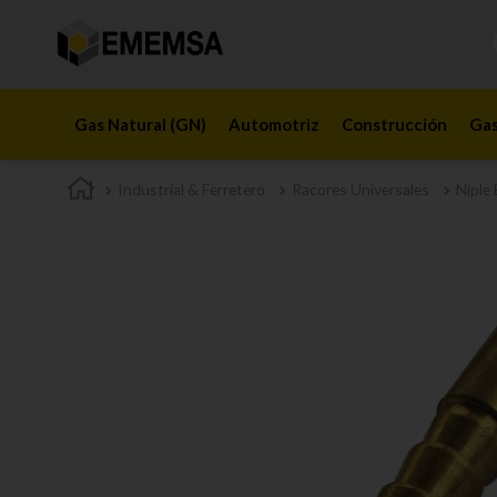
Gas Natural (GN)
Automotriz
Construcción
Gas
Industrial & Ferretero
Racores Universales
Niple