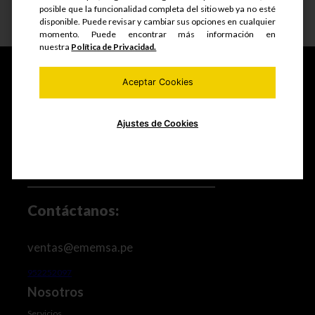
posible que la funcionalidad completa del sitio web ya no esté
Ver detalle
disponible. Puede revisar y cambiar sus opciones en cualquier
momento. Puede encontrar más información en
nuestra
Política de Privacidad.
Aceptar Cookies
Fabricamos y comercializamos productos seriados,
estructuras metálicas, realizamos mantenimiento de
Ajustes de Cookies
equipos mineros e industriales, trabajos de maestranza
especializada y mucho más.
Contáctanos:
ventas@ememsa.pe
952252097
Nosotros
Servicios