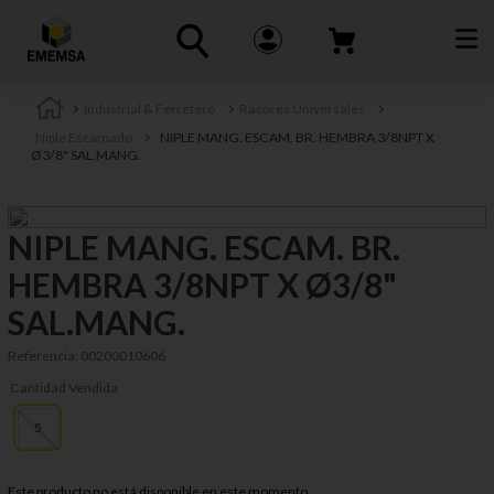
Industrial & Ferretero
Racores Universales
Niple Escamado
NIPLE MANG. ESCAM. BR. HEMBRA 3/8NPT X
Ø3/8" SAL.MANG.
NIPLE MANG. ESCAM. BR.
HEMBRA 3/8NPT X Ø3/8"
SAL.MANG.
Referencia
:
00200010606
Cantidad Vendida
5
Este producto no está disponible en este momento