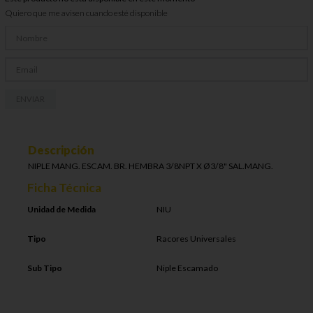
Quiero que me avisen cuando esté disponible
ENVIAR
Descripción
NIPLE MANG. ESCAM. BR. HEMBRA 3/8NPT X Ø3/8" SAL.MANG.
Ficha Técnica
Unidad de Medida
NIU
Tipo
Racores Universales
Sub Tipo
Niple Escamado