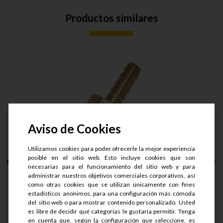
Productos similares
Aviso de Cookies
Utilizamos cookies para poder ofrecerle la mejor experiencia
posible en el sitio web. Esto incluye cookies que son
NIPLE MANG. ESCAM.
necesarias para el funcionamiento del sitio web y para
BR. MACH....
administrar nuestros objetivos comerciales corporativos, así
como otras cookies que se utilizan únicamente con fines
estadísticos anónimos, para una configuración más cómoda
S/.
34
del sitio web o para mostrar contenido personalizado. Usted
S/.
25.5
es libre de decidir qué categorías le gustaría permitir. Tenga
en cuenta que, según la configuración que seleccione, es