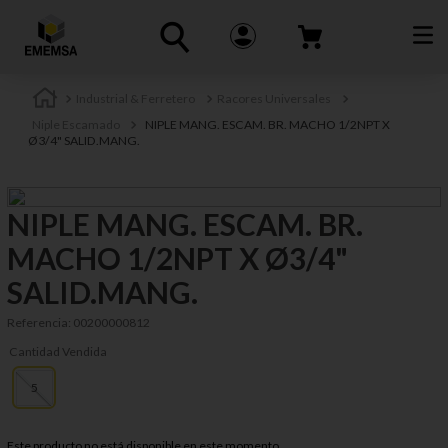
Industrial & Ferretero
Racores Universales
Niple Escamado
NIPLE MANG. ESCAM. BR. MACHO 1/2NPT X
Ø3/4" SALID.MANG.
NIPLE MANG. ESCAM. BR.
MACHO 1/2NPT X Ø3/4"
SALID.MANG.
Referencia
:
00200000812
Cantidad Vendida
5
Este producto no está disponible en este momento