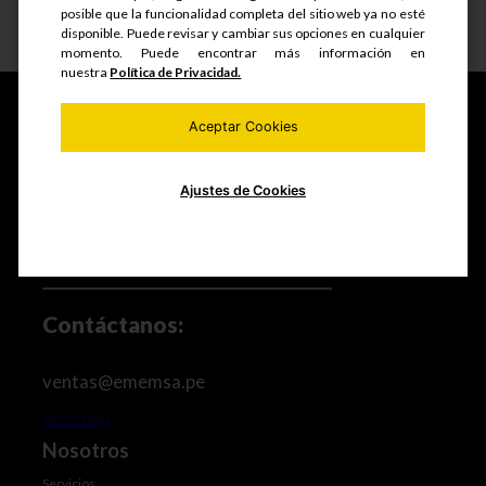
posible que la funcionalidad completa del sitio web ya no esté
Ver detalle
disponible. Puede revisar y cambiar sus opciones en cualquier
momento. Puede encontrar más información en
nuestra
Política de Privacidad.
Aceptar Cookies
Fabricamos y comercializamos productos seriados,
estructuras metálicas, realizamos mantenimiento de
Ajustes de Cookies
equipos mineros e industriales, trabajos de maestranza
especializada y mucho más.
Contáctanos:
ventas@ememsa.pe
952252097
Nosotros
Servicios