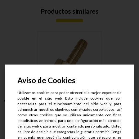
Productos similares
Aviso de Cookies
Utilizamos cookies para poder ofrecerle la mejor experiencia
posible en el sitio web. Esto incluye cookies que son
NIPLE MANG. ESCAM.
necesarias para el funcionamiento del sitio web y para
BR. MACH....
administrar nuestros objetivos comerciales corporativos, así
como otras cookies que se utilizan únicamente con fines
estadísticos anónimos, para una configuración más cómoda
S/.
34
del sitio web o para mostrar contenido personalizado. Usted
S/.
25.5
es libre de decidir qué categorías le gustaría permitir. Tenga
en cuenta que, según la configuración que seleccione, es