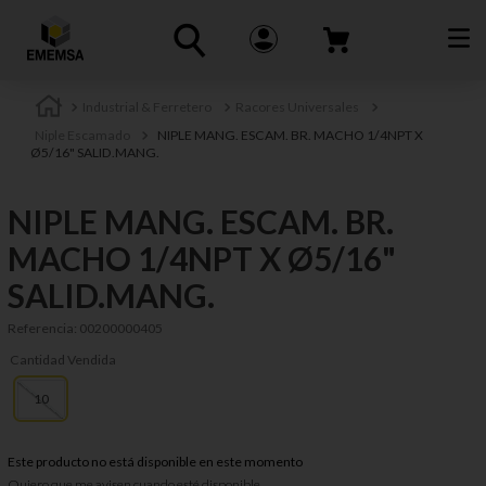
Industrial & Ferretero
Racores Universales
Niple Escamado
NIPLE MANG. ESCAM. BR. MACHO 1/4NPT X
Ø5/16" SALID.MANG.
NIPLE MANG. ESCAM. BR.
MACHO 1/4NPT X Ø5/16"
SALID.MANG.
Referencia
:
00200000405
Cantidad Vendida
10
Este producto no está disponible en este momento
Quiero que me avisen cuando esté disponible