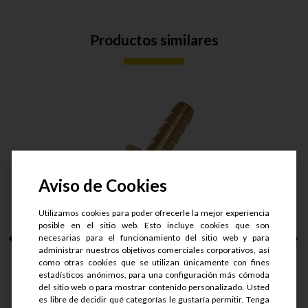
Productos similares
Aviso de Cookies
Utilizamos cookies para poder ofrecerle la mejor experiencia
posible en el sitio web. Esto incluye cookies que son
NIPLE MANG. ESCAM.
necesarias para el funcionamiento del sitio web y para
BR. MACH....
administrar nuestros objetivos comerciales corporativos, así
como otras cookies que se utilizan únicamente con fines
estadísticos anónimos, para una configuración más cómoda
S/.
34
del sitio web o para mostrar contenido personalizado. Usted
S/.
25.5
es libre de decidir qué categorías le gustaría permitir. Tenga