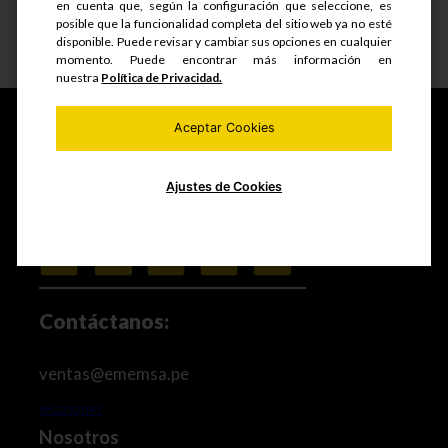
en cuenta que, según la configuración que seleccione, es
posible que la funcionalidad completa del sitio web ya no esté
disponible. Puede revisar y cambiar sus opciones en cualquier
Ver detalle
momento. Puede encontrar más información en
nuestra
Política de Privacidad.
Aceptar Cookies
Fabricamos y comercializamos productos seriados,
Ajustes de Cookies
estructuras metálicas, realizamos mantenimiento de
equipos mineros e industriales, trabajos de maestranza
especializada y mucho más.
Contáctanos:
ventas@ememsa.pe
952252097
Nosotros