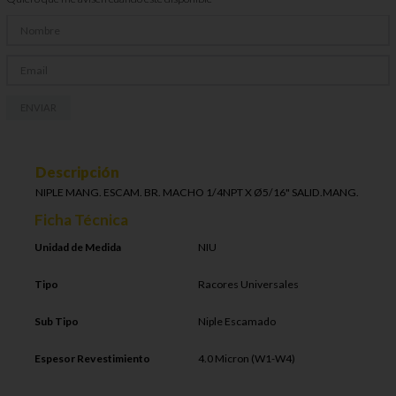
ENVIAR
Descripción
NIPLE MANG. ESCAM. BR. MACHO 1/4NPT X Ø5/16" SALID.MANG.
Ficha Técnica
Unidad de Medida
NIU
Tipo
Racores Universales
Sub Tipo
Niple Escamado
Espesor Revestimiento
4.0 Micron (W1-W4)