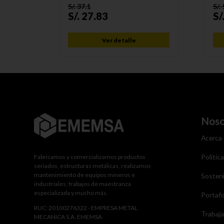
S/.
37.1
S/.
S/.
27.83
S/
Ver detalle
Noso
Acerca
Polític
Fabricamos y comercializamos productos
seriados, estructuras metálicas, realizamos
mantenimiento de equipos mineros e
Sosteni
industriales, trabajos de maestranza
especializada y mucho más.
Portafo
RUC: 20100276322 - EMPRESA METAL
Trabaj
MECANICA S.A. EMEMSA