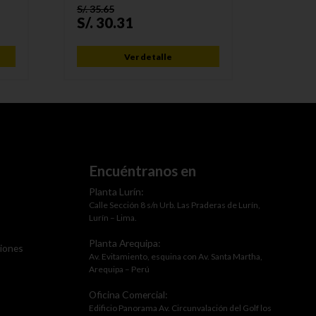
S/.
35.65
S/.
34.4
S/.
30.31
S/.
25
Ver detalle
Encuéntranos en
Planta Lurín:
Calle Sección 8 s/n Urb. Las Praderas de Lurín,
Lurín – Lima.
Planta Arequipa:
ciones
Av. Evitamiento, esquina con Av. Santa Martha,
Arequipa – Perú
Oficina Comercial:
Edificio Panorama Av. Circunvalación del Golf los