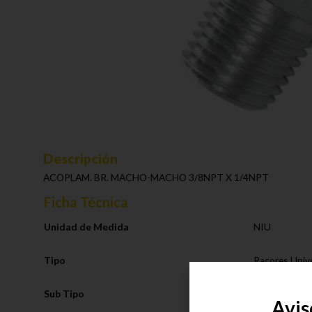
Descripción
ACOPLAM. BR. MACHO-MACHO 3/8NPT X 1/4NPT
Ficha Técnica
Unidad de Medida
NIU
Tipo
Racores Univ
Sub Tipo
Acople
Avis