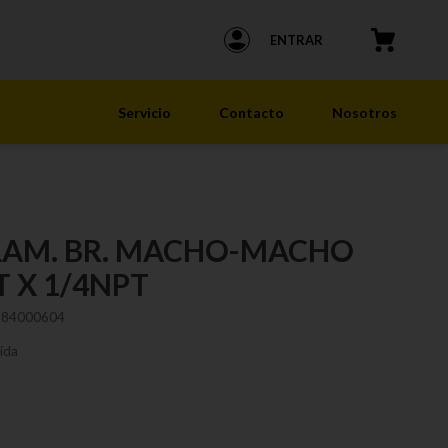
ENTRAR
Servicio
Contacto
Nosotros
AM. BR. MACHO-MACHO
T X 1/4NPT
184000604
ida