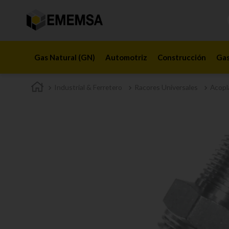
Gas Natural (GN)
Automotriz
Construcción
Gas
Industrial & Ferretero
Racores Universales
Acopl