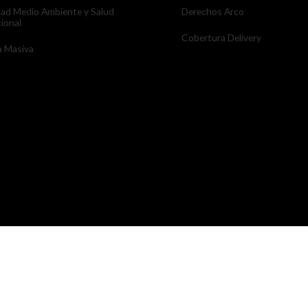
dad Medio Ambiente y Salud
Derechos Arco
ional
Cobertura Delivery
 Masiva