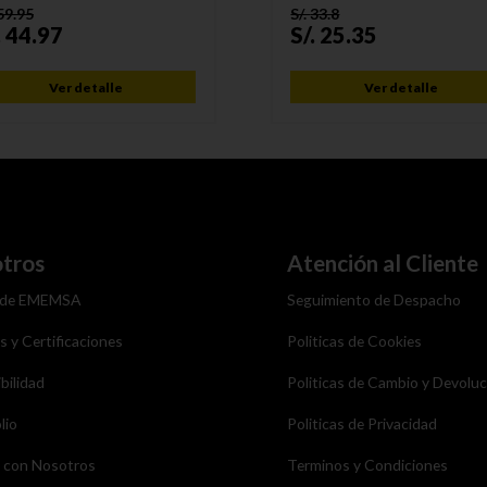
59.95
S/.
33.8
.
44.97
S/.
25.35
Ver detalle
Ver detalle
tros
Atención al Cliente
 de EMEMSA
Seguimiento de Despacho
as y Certificaciones
Politicas de Cookies
bilidad
Politicas de Cambio y Devolu
lio
Politicas de Privacidad
a con Nosotros
Terminos y Condiciones