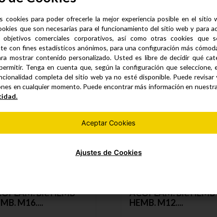
s cookies para poder ofrecerle la mejor experiencia posible en el sitio
ookies que son necesarias para el funcionamiento del sitio web y para a
 objetivos comerciales corporativos, así como otras cookies que se
Productos similares
te con fines estadísticos anónimos, para una configuración más cómoda 
ra mostrar contenido personalizado. Usted es libre de decidir qué cate
permitir. Tenga en cuenta que, según la configuración que seleccione, 
ncionalidad completa del sitio web ya no esté disponible. Puede revisar
ones en cualquier momento. Puede encontrar más información en nuestr
cidad.
Aceptar Cookies
Ajustes de Cookies
OPLAM. BR. HEMB-
ACOPLAM. BR. HEMB
MB. M16....
HEMB. M12....