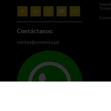
Seguri
Ocupac
Compra
Contáctanos:
ventas@ememsa.pe