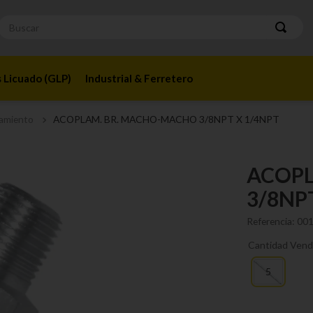
Buscar
 Licuado (GLP)
Industrial & Ferretero
amiento
ACOPLAM. BR. MACHO-MACHO 3/8NPT X 1/4NPT
ACOPL
3/8NP
Referencia
:
00
Cantidad Vend
5