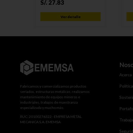
S/.
27.83
Ver detalle
Noso
Acerca
Polític
Fabricamos y comercializamos productos
seriados, estructuras metálicas, realizamos
mantenimiento de equipos mineros e
Sosteni
industriales, trabajos de maestranza
especializada y mucho más.
Portafo
RUC: 20100276322 - EMPRESA METAL
Trabaj
MECANICA S.A. EMEMSA
Seguri