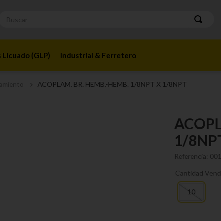
Buscar
 Licuado (GLP)
Industrial & Ferretero
amiento
ACOPLAM. BR. HEMB.-HEMB. 1/8NPT X 1/8NPT
ACOPL
1/8NP
Referencia
:
00
Cantidad Vend
10