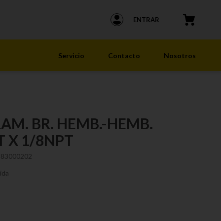
ENTRAR
Servicio
Contacto
Nosotros
AM. BR. HEMB.-HEMB.
T X 1/8NPT
183000202
ida