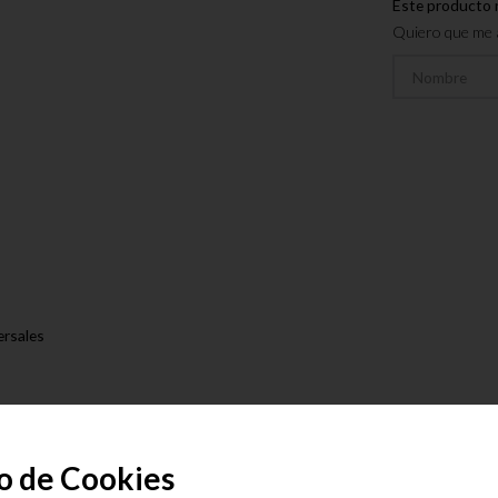
Este producto 
Quiero que me a
ersales
W1-W4)
o de Cookies