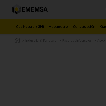
Gas Natural (GN)
Automotriz
Construcción
Gas
Industrial & Ferretero
Racores Universales
Acopl