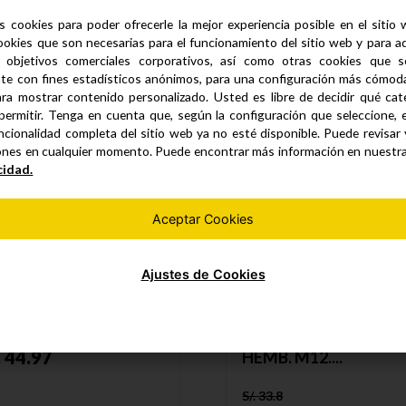
s cookies para poder ofrecerle la mejor experiencia posible en el sitio
ookies que son necesarias para el funcionamiento del sitio web y para a
Productos similares
 objetivos comerciales corporativos, así como otras cookies que se
te con fines estadísticos anónimos, para una configuración más cómoda 
ra mostrar contenido personalizado. Usted es libre de decidir qué cate
permitir. Tenga en cuenta que, según la configuración que seleccione, 
ncionalidad completa del sitio web ya no esté disponible. Puede revisar
ones en cualquier momento. Puede encontrar más información en nuestr
cidad.
Aceptar Cookies
OPLAM. BR. HEMB-
MB. M16....
Ajustes de Cookies
ACOPLAM. BR. HEMB
59.95
.
44.97
HEMB. M12....
S/.
33.8