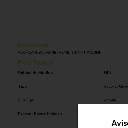
Descripción
ACOPLAM. BR. HEMB.-HEMB. 1/8NPT X 1/8NPT
Ficha Técnica
Unidad de Medida
NIU
Tipo
Racores Univ
Sub Tipo
Acople
Espesor Revestimiento
4.0 Micron (
Avis