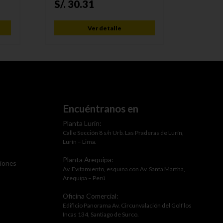
S/.
30.31
Ver detalle
Encuéntranos en
Planta Lurín:
Calle Sección 8 s/n Urb. Las Praderas de Lurín,
Lurín – Lima.
Planta Arequipa:
ciones
Av. Evitamiento, esquina con Av. Santa Martha,
Arequipa – Perú
Oficina Comercial:
Edificio Panorama Av. Circunvalación del Golf los
Incas 134, Santiago de Surco.