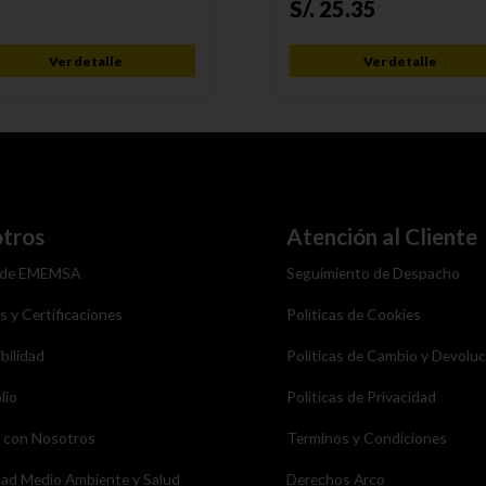
S/.
25.35
Ver detalle
Ver detalle
tros
Atención al Cliente
 de EMEMSA
Seguimiento de Despacho
as y Certificaciones
Politicas de Cookies
bilidad
Politicas de Cambio y Devolu
lio
Politicas de Privacidad
a con Nosotros
Terminos y Condiciones
dad Medio Ambiente y Salud
Derechos Arco