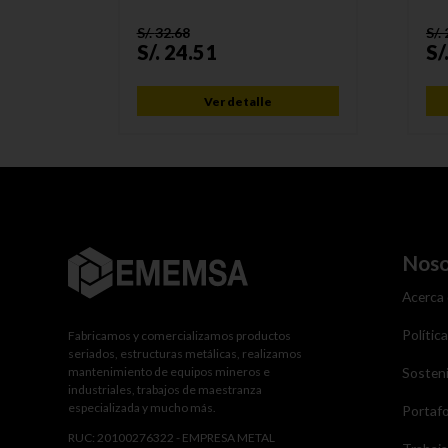
S/.
32.68
S/.
S/.
24.51
S/
Ver detalle
Noso
Acerca
Polític
Fabricamos y comercializamos productos
seriados, estructuras metálicas, realizamos
mantenimiento de equipos mineros e
Sosteni
industriales, trabajos de maestranza
especializada y mucho más.
Portafo
RUC: 20100276322 - EMPRESA METAL