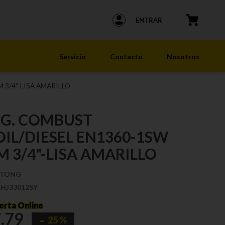
ENTRAR
Servicio
Contacto
Nosotros
3/4"-LISA AMARILLO
G. COMBUST
IL/DIESEL EN1360-1SW
 3/4"-LISA AMARILLO
NTONG
1HJ33012SY
erta Online
7
.
79
25 %