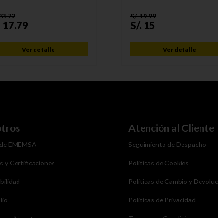
23.72
S/.
19.99
.
17.79
S/.
15
Ver detalle
Ver detalle
tros
Atención al Cliente
 de EMEMSA
Seguimiento de Despacho
as y Certificaciones
Politicas de Cookies
bilidad
Politicas de Cambio y Devolu
lio
Politicas de Privacidad