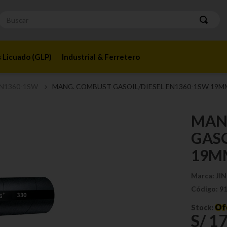
Buscar
 Licuado (GLP)
Industrial & Ferretero
N1360-1SW
MANG. COMBUST GASOIL/DIESEL EN1360-1SW 19MM 
MAN
GASO
19MM
Marca:
JI
Código:
9
Of
Stock:
S/
1