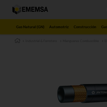
Gas Natural (GN)
Automotriz
Construcción
Gas
Industrial & Ferretero
Mangueras Combustible
E