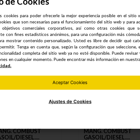
o de Cookies
s cookies para poder ofrecerle la mejor experiencia posible en el sitio
ookies que son necesarias para el funcionamiento del sitio web y para a
 objetivos comerciales corporativos, así como otras cookies que se
Productos similares
te con fines estadísticos anónimos, para una configuración más cómoda 
ra mostrar contenido personalizado. Usted es libre de decidir qué cate
permitir. Tenga en cuenta que, según la configuración que seleccione, 
ncionalidad completa del sitio web ya no esté disponible. Puede revisar
ones en cualquier momento. Puede encontrar más información en nuestr
cidad.
Aceptar Cookies
Ajustes de Cookies
ANG. COMBUST
MANG. COMBUST
SOIL/DIESEL....
GASOIL/DIESEL....