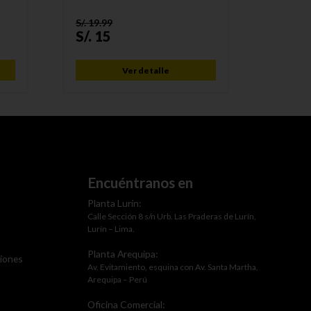
S/.
19.99
S/.
21.7
S/.
15
S/.
16
Ver detalle
Encuéntranos en
Planta Lurín:
Calle Sección 8 s/n Urb. Las Praderas de Lurín,
Lurín – Lima.
Planta Arequipa:
ciones
Av. Evitamiento, esquina con Av. Santa Martha,
Arequipa – Perú
Oficina Comercial: