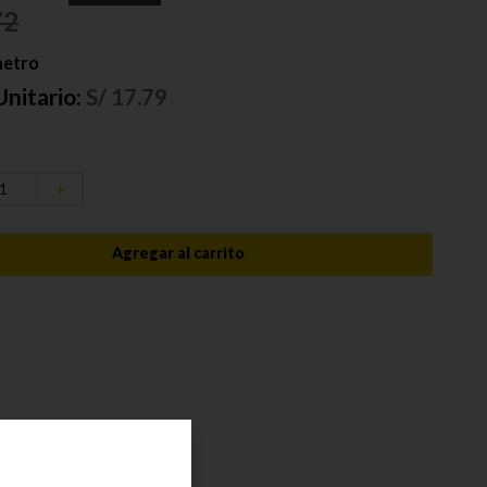
72
metro
Unitario:
S/
17.79
＋
Agregar al carrito