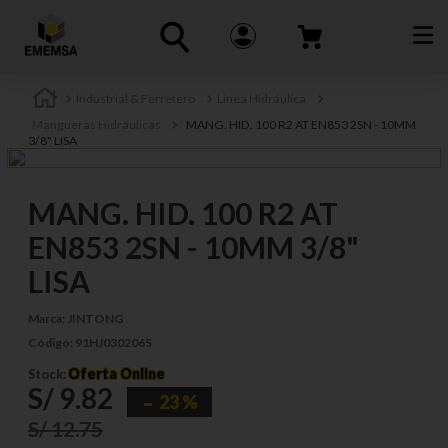
Industrial & Ferretero
Linea Hidráulica
Mangueras Hidráulicas
MANG. HID. 100 R2 AT EN853 2SN - 10MM
3/8" LISA
MANG. HID. 100 R2 AT
EN853 2SN - 10MM 3/8"
LISA
Marca:
JINTONG
Código:
91HJ030206S
Oferta Online
Stock:
S/
9
.
82
23 %
S/
12
.
75