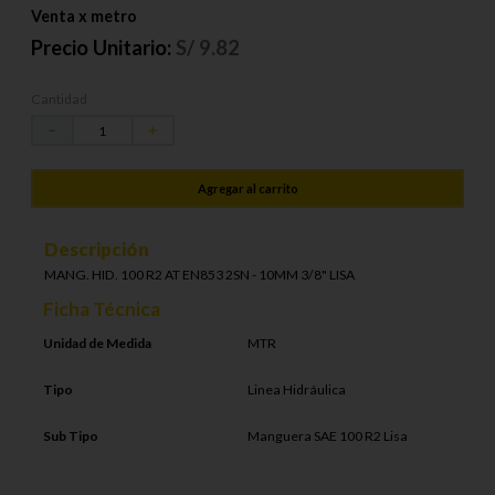
Venta x metro
Precio Unitario:
S/
9.82
Cantidad
－
＋
Agregar al carrito
Descripción
MANG. HID. 100 R2 AT EN853 2SN - 10MM 3/8" LISA
Ficha Técnica
Unidad de Medida
MTR
Tipo
Linea Hidráulica
Sub Tipo
Manguera SAE 100 R2 Lisa