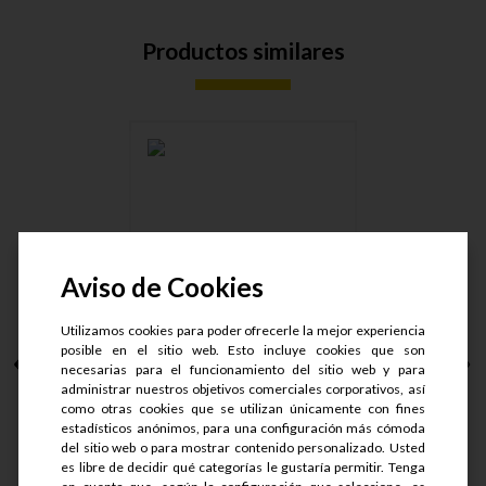
Productos similares
MANG. HID. 100 R17
EN857 1S....
Aviso de Cookies
Utilizamos cookies para poder ofrecerle la mejor experiencia
posible en el sitio web. Esto incluye cookies que son
necesarias para el funcionamiento del sitio web y para
S/.
11.44
administrar nuestros objetivos comerciales corporativos, así
S/.
8.58
como otras cookies que se utilizan únicamente con fines
estadísticos anónimos, para una configuración más cómoda
del sitio web o para mostrar contenido personalizado. Usted
es libre de decidir qué categorías le gustaría permitir. Tenga