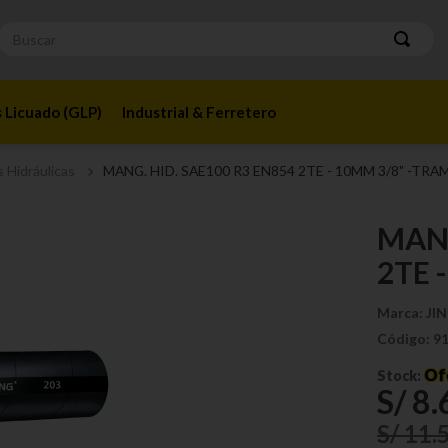
Buscar
 Licuado (GLP)
Industrial & Ferretero
 Hidráulicas
MANG. HID. SAE100 R3 EN854 2TE - 10MM 3/8" -TR
MANG
2TE 
Marca:
JI
Código:
9
Of
Stock:
S/
8
.
S/
11
.