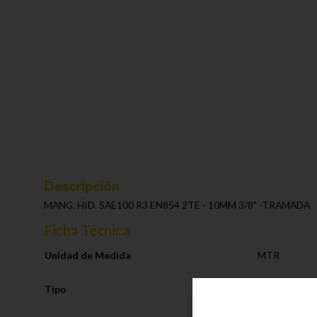
Descripción
MANG. HID. SAE100 R3 EN854 2TE - 10MM 3/8" -TRAMADA
Ficha Técnica
Unidad de Medida
MTR
Tipo
Linea Hidrául