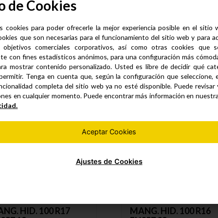
o de Cookies
E 100 R3 Tramada
s cookies para poder ofrecerle la mejor experiencia posible en el sitio
ookies que son necesarias para el funcionamiento del sitio web y para a
 objetivos comerciales corporativos, así como otras cookies que se
te con fines estadísticos anónimos, para una configuración más cómoda 
Productos similares
ra mostrar contenido personalizado. Usted es libre de decidir qué cate
permitir. Tenga en cuenta que, según la configuración que seleccione, 
ncionalidad completa del sitio web ya no esté disponible. Puede revisar
ones en cualquier momento. Puede encontrar más información en nuestr
cidad.
Aceptar Cookies
Ajustes de Cookies
NG. HID. 100 R17
MANG. HID. 100 R16