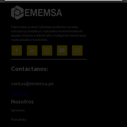
Fabricamos y comercializamos productos seriados,
estructuras metálicas, realizamos mantenimiento de
equipos mineros e industriales, trabajos de maestranza
especializada y mucho más.
Contáctanos:
ventas@ememsa.pe
952252097
Nosotros
Servicios
Portafolio