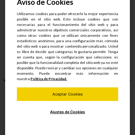
Aviso de Cookies
Utilizamos cookies para poder ofrecerle la mejor experiencia
posible en el sitio web. Esto incluye cookies que son
necesarias para el funcionamiento del sitio web y para
administrar nuestros objetivos comerciales corporativos, así
como otras cookies que se utilizan únicamente con fines
estadísticos anónimos, para una configuración más cómoda
del sitio web o para mostrar contenido personalizado. Usted
GRASERA RECTA 1/4
es libre de decidir qué categorías le gustaría permitir. Tenga
NPT
en cuenta que, según la configuración que seleccione, es
posible que la funcionalidad completa del sitio web ya no esté
disponible. Puede revisar y cambiar sus opciones en cualquier
momento. Puede encontrar más información en
nuestra
Política de Privacidad.
S/.
12.5
S/.
10
Aceptar Cookies
Ajustes de Cookies
Ver detalle