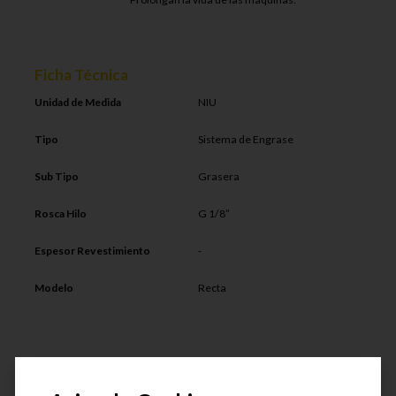
Ficha Técnica
Unidad de Medida
NIU
Tipo
Sistema de Engrase
Sub Tipo
Grasera
Rosca Hilo
G 1/8”
Espesor Revestimiento
-
Modelo
Recta
Productos similares