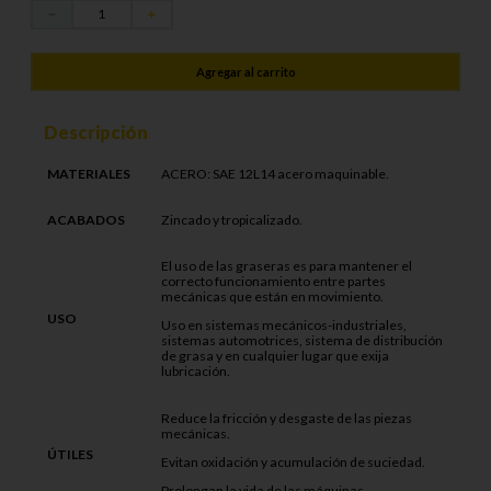
－
＋
Agregar al carrito
Descripción
MATERIALES
ACERO: SAE 12L14 acero maquinable.
ACABADOS
Zincado y tropicalizado.
El uso de las graseras es para mantener el
correcto funcionamiento entre partes
mecánicas que están en movimiento.
USO
Uso en sistemas mecánicos-industriales,
sistemas automotrices, sistema de distribución
de grasa y en cualquier lugar que exija
lubricación.
Reduce la fricción y desgaste de las piezas
mecánicas.
ÚTILES
Evitan oxidación y acumulación de suciedad.
Prolongan la vida de las máquinas.