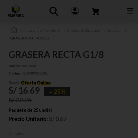
Industrial & Ferretero
Sistema de Engrase
Grasera
GRASERA RECTA G1/8
GRASERA RECTA G1/8
Marca:
EMEMSA
Código:
00600030201
Oferta Online
Stock:
S/
16
.
69
25 %
S/
22
.
25
Paquete de 25 und(s)
Precio Unitario:
S/
0.67
Cantidad