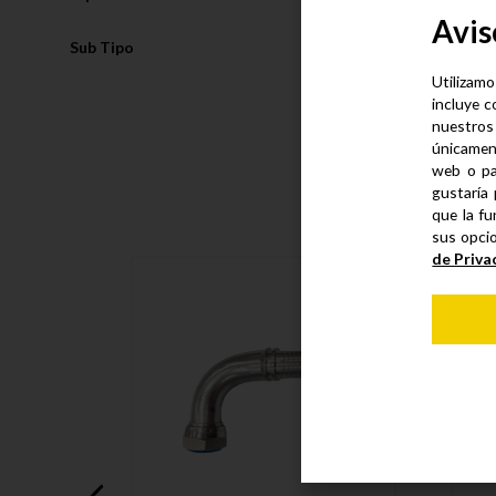
Avis
Sub Tipo
Espiga
Utilizamo
incluye c
nuestros
únicamen
web o pa
gustaría 
que la fu
sus opci
de Priva