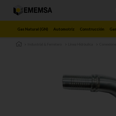
Gas Natural (GN)
Automotriz
Construcción
Gas
Industrial & Ferretero
Linea Hidráulica
Conexione