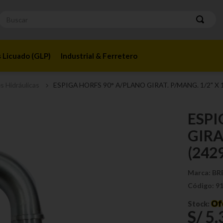
Buscar
 Licuado (GLP)
Industrial & Ferretero
s Hidráulicas
ESPIGA HORFS 90° A/PLANO GIRAT. P/MANG. 1/2" X 1
ESPI
GIRA
(242
Marca:
BR
Código:
9
Of
Stock:
S/
5
.