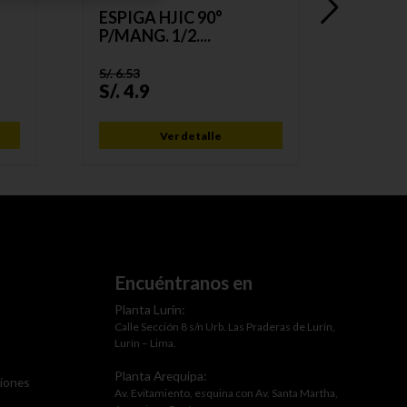
ESPIGA HJIC 90°
ESPIG
P/MANG. 1/2....
P/M...
S/.
6.53
S/.
5.92
S/.
4.9
S/.
4.
Ver detalle
Encuéntranos en
Planta Lurín:
Calle Sección 8 s/n Urb. Las Praderas de Lurín,
Lurín – Lima.
Planta Arequipa:
ciones
Av. Evitamiento, esquina con Av. Santa Martha,