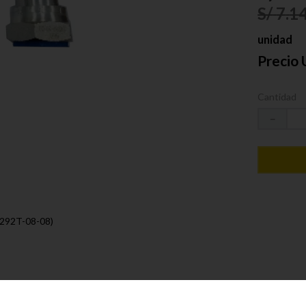
S/
7
.
1
unidad
Precio 
Cantidad
－
4292T-08-08)
ica