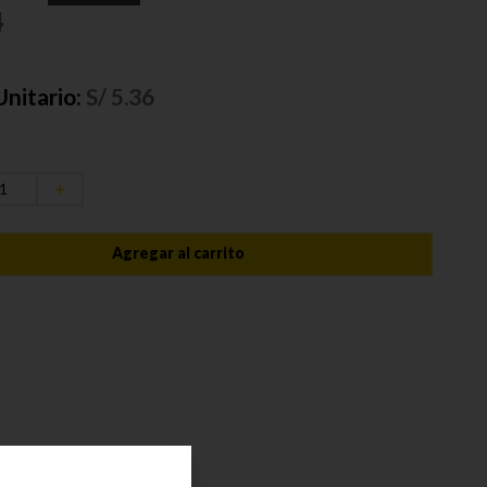
4
Unitario:
S/
5.36
＋
Agregar al carrito