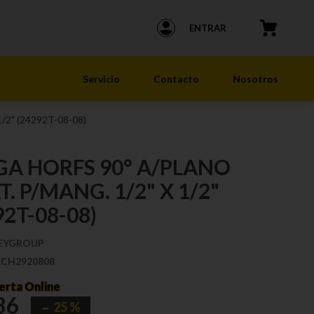
ENTRAR
Servicio
Contacto
Nosotros
/2" (24292T-08-08)
GA HORFS 90° A/PLANO
T. P/MANG. 1/2" X 1/2"
92T-08-08)
EYGROUP
1CH2920808
erta Online
36
25 %