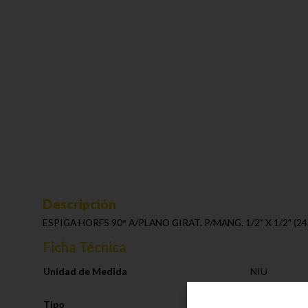
Descripción
ESPIGA HORFS 90° A/PLANO GIRAT. P/MANG. 1/2" X 1/2" (2
Ficha Técnica
Unidad de Medida
NIU
Tipo
Linea Hidrául