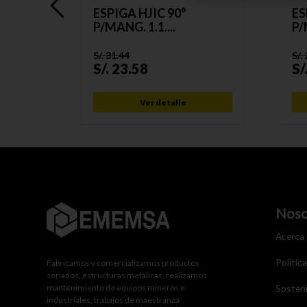
IC
ESPIGA HJIC 90°
ES
P/MANG. 1.1....
P/
S/.
31.44
S/.
S/.
23.58
S/
Ver detalle
Noso
Acerca
Polític
Fabricamos y comercializamos productos
seriados, estructuras metálicas, realizamos
mantenimiento de equipos mineros e
Sosteni
industriales, trabajos de maestranza