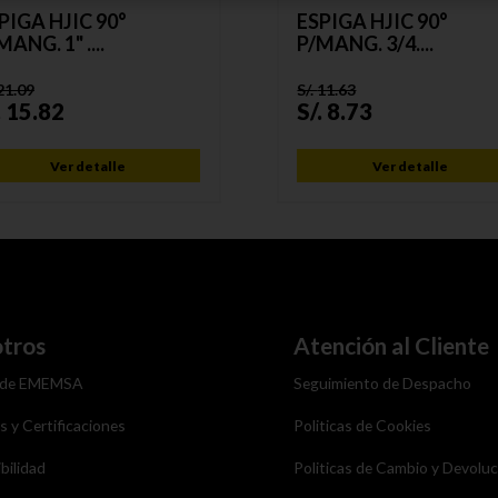
PIGA HJIC 90°
ESPIGA HJIC 90°
MANG. 1" ....
P/MANG. 3/4....
21.09
S/.
11.63
.
15.82
S/.
8.73
Ver detalle
Ver detalle
tros
Atención al Cliente
 de EMEMSA
Seguimiento de Despacho
as y Certificaciones
Politicas de Cookies
bilidad
Politicas de Cambio y Devolu