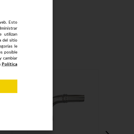
 web. Esto
dministrar
 utilizan
del sitio
gorías le
es posible
 y cambiar
a
Política