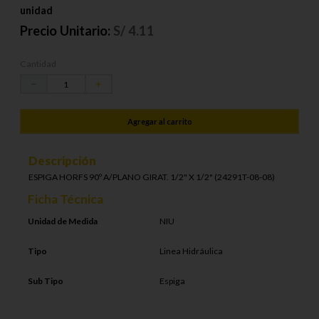
unidad
Precio Unitario:
S/
4.11
Cantidad
－
＋
Agregar al carrito
Descripción
ESPIGA HORFS 90º A/PLANO GIRAT. 1/2" X 1/2" (24291T-08-08)
Ficha Técnica
Unidad de Medida
NIU
Tipo
Linea Hidráulica
Sub Tipo
Espiga