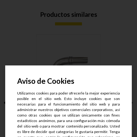
Productos similares
Aviso de Cookies
Utilizamos cookies para poder ofrecerle la mejor experiencia
posible en el sitio web. Esto incluye cookies que son
ESPIGA HJIC 90°
necesarias para el funcionamiento del sitio web y para
P/MANG. 1.1....
administrar nuestros objetivos comerciales corporativos, así
como otras cookies que se utilizan únicamente con fines
estadísticos anónimos, para una configuración más cómoda
S/.
31.44
del sitio web o para mostrar contenido personalizado. Usted
S/.
23.58
es libre de decidir qué categorías le gustaría permitir. Tenga