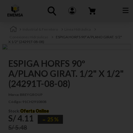
Industrial & Ferretero
Linea Hidráulica
Conexiones Hidráulicas
ESPIGA HORFS 90º A/PLANO GIRAT. 1/2"
X 1/2" (24291T-08-08)
ESPIGA HORFS 90º
A/PLANO GIRAT. 1/2" X 1/2"
(24291T-08-08)
Marca:
BREYGROUP
Código:
91CH2910808
Oferta Online
Stock:
S/
4
.
11
25 %
S/
5
.
48