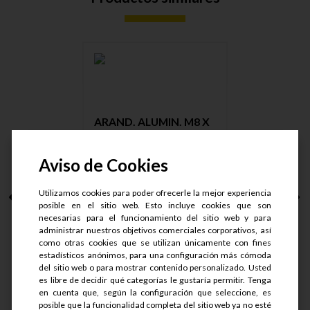
ARAND. ALUMIN. M8 X
12.5 X ....
Aviso de Cookies
Utilizamos cookies para poder ofrecerle la mejor experiencia
posible en el sitio web. Esto incluye cookies que son
S/.
4.5
necesarias para el funcionamiento del sitio web y para
S/.
3.47
administrar nuestros objetivos comerciales corporativos, así
como otras cookies que se utilizan únicamente con fines
estadísticos anónimos, para una configuración más cómoda
del sitio web o para mostrar contenido personalizado. Usted
es libre de decidir qué categorías le gustaría permitir. Tenga
en cuenta que, según la configuración que seleccione, es
Ver detalle
posible que la funcionalidad completa del sitio web ya no esté