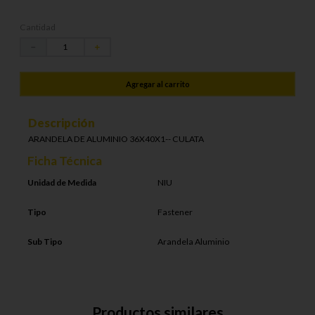
Cantidad
－
＋
Agregar al carrito
Descripción
ARANDELA DE ALUMINIO 36X40X1-- CULATA
Ficha Técnica
Unidad de Medida
NIU
Tipo
Fastener
Sub Tipo
Arandela Aluminio
Productos similares