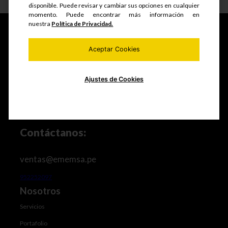
disponible. Puede revisar y cambiar sus opciones en cualquier
momento. Puede encontrar más información en
nuestra
Política de Privacidad.
Aceptar Cookies
Fabricamos y comercializamos productos seriados,
estructuras metálicas, realizamos mantenimiento de
equipos mineros e industriales, trabajos de maestranza
Ajustes de Cookies
especializada y mucho más.
Contáctanos:
ventas@ememsa.pe
952252097
Nosotros
Servicios
Portafolio