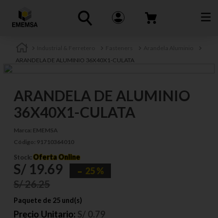
Industrial & Ferretero
Fasteners
Arandela Aluminio
ARANDELA DE ALUMINIO 36X40X1-CULATA
ARANDELA DE ALUMINIO
36X40X1-CULATA
Marca:
EMEMSA
Código:
91710364010
Oferta Online
Stock:
S/
19
.
69
25 %
S/
26
.
25
Paquete de 25 und(s)
Precio Unitario:
S/
0.79