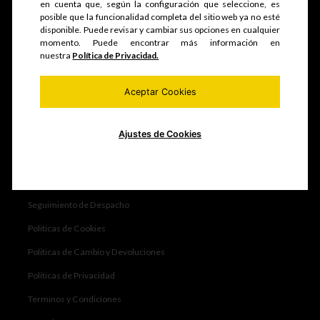
en cuenta que, según la configuración que seleccione, es
Servicios
posible que la funcionalidad completa del sitio web ya no esté
disponible. Puede revisar y cambiar sus opciones en cualquier
Portafolio
momento. Puede encontrar más información en
nuestra
Política de Privacidad.
Nosotros
Contáctanos
Aceptar Cookies
Vende con nosotros
Servicio al cliente
Ajustes de Cookies
Compra por Mayor
Atención al Cliente
Seguimiento de Despacho
Politicas de Cookies
Politicas de Cambio y Devoluciones
Politicas de Privacidad
Terminos y Condiciones