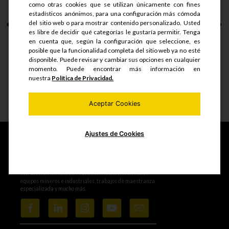
como otras cookies que se utilizan únicamente con fines
estadísticos anónimos, para una configuración más cómoda
CONECTOR HEMBRA
del sitio web o para mostrar contenido personalizado. Usted
1/4NPT PAR....
es libre de decidir qué categorías le gustaría permitir. Tenga
en cuenta que, según la configuración que seleccione, es
posible que la funcionalidad completa del sitio web ya no esté
disponible. Puede revisar y cambiar sus opciones en cualquier
S/.
16.35
S/.
12.27
momento. Puede encontrar más información en
nuestra
Política de Privacidad.
Ver detalle
Aceptar Cookies
Ajustes de Cookies
Fabricamos y comercializamos productos seriados,
estructuras metálicas, realizamos mantenimiento de
equipos mineros e industriales, trabajos de maestranza
especializada y mucho más.