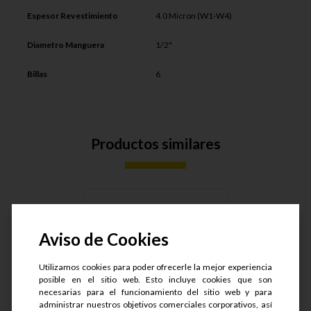
Espesor Revestimiento
4.0 Micron (W1-W4)
Diametro Manguera
1/2"
Billas
6
Productos similares
Aviso de Cookies
Utilizamos cookies para poder ofrecerle la mejor experiencia
posible en el sitio web. Esto incluye cookies que son
necesarias para el funcionamiento del sitio web y para
administrar nuestros objetivos comerciales corporativos, así