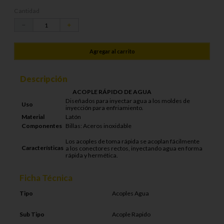
Cantidad
－
＋
Agregar al carrito
Descripción
ACOPLE RÁPIDO DE AGUA
Diseñados para inyectar agua a los moldes de
Uso
inyección para enfriamiento
.
Material
Latón
Componentes
Billas: Aceros inoxidable
Los acoples de toma rápida se acoplan fácilmente
Características
a los conectores rectos, inyectando agua en forma
rápida y hermética.
Ficha Técnica
Tipo
Acoples Agua
Sub Tipo
Acople Rapido