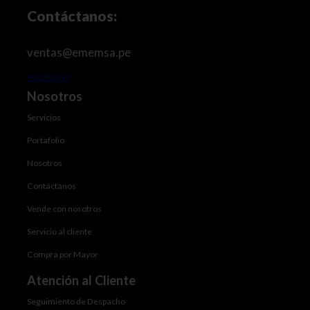
Contáctanos:
ventas@ememsa.pe
952252097
Nosotros
Servicios
Portafolio
Nosotros
Contáctanos
Vende con nosotros
Servicio al cliente
Compra por Mayor
Atención al Cliente
Seguimiento de Despacho