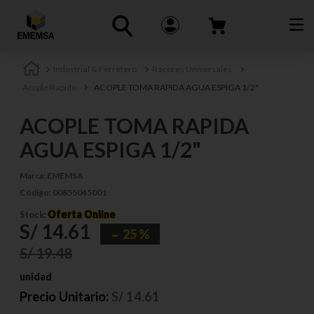
Industrial & Ferretero
Racores Universales
Acople Rapido
ACOPLE TOMA RAPIDA AGUA ESPIGA 1/2"
ACOPLE TOMA RAPIDA
AGUA ESPIGA 1/2"
Marca:
EMEMSA
Código:
00855045001
Oferta Online
Stock:
S/
14
.
61
25 %
S/
19
.
48
unidad
Precio Unitario:
S/
14.61