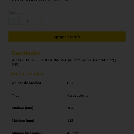
Cantidad
－
＋
Agregar al carrito
Descripción
ABRAZ. TAURUS INDUSTRIAL.W4 .(4-3/32 - 4-13/32) (104- 112) (T-
518)
Ficha Técnica
Unidad de Medida
NIU
Tipo
Abrazaderas
Mínimo (mm)
104
Máximo (mm)
112
Mínimo (pulgadas )
4-3/32”