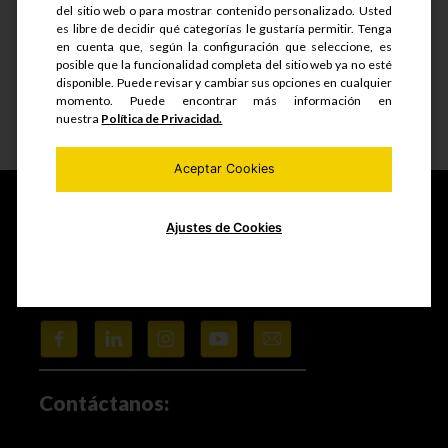
del sitio web o para mostrar contenido personalizado. Usted
S/.
38.22
es libre de decidir qué categorías le gustaría permitir. Tenga
en cuenta que, según la configuración que seleccione, es
posible que la funcionalidad completa del sitio web ya no esté
disponible. Puede revisar y cambiar sus opciones en cualquier
momento. Puede encontrar más información en
nuestra
Política de Privacidad.
Ver detalle
Aceptar Cookies
Ajustes de Cookies
Fabricamos y comercializamos productos seriados,
estructuras metálicas, realizamos mantenimiento de
equipos mineros e industriales, trabajos de maestranza
especializada y mucho más.
Contáctanos: