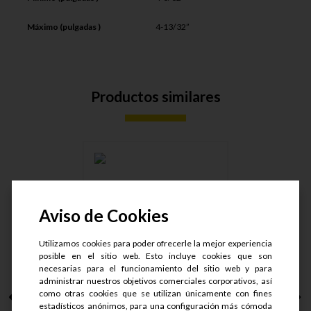
Máximo (pulgadas )
4-13/32”
Productos similares
Aviso de Cookies
ABRAZ. INDUSTRIAL
W4 T-519
Utilizamos cookies para poder ofrecerle la mejor experiencia
posible en el sitio web. Esto incluye cookies que son
necesarias para el funcionamiento del sitio web y para
administrar nuestros objetivos comerciales corporativos, así
como otras cookies que se utilizan únicamente con fines
estadísticos anónimos, para una configuración más cómoda
S/.
50.95