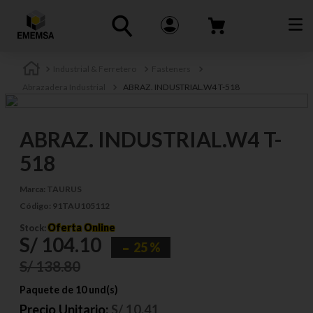
Industrial & Ferretero
Fasteners
Abrazadera Industrial
ABRAZ. INDUSTRIAL.W4 T-518
ABRAZ. INDUSTRIAL.W4 T-
518
Marca:
TAURUS
Código:
91TAU105112
Oferta Online
Stock:
S/
104
.
10
25 %
S/
138
.
80
Paquete de 10 und(s)
Precio Unitario:
S/
10.41