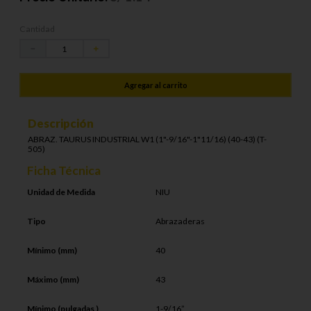
Cantidad
－
＋
Agregar al carrito
Descripción
ABRAZ. TAURUS INDUSTRIAL W1 (1"-9/16"-1"11/16) (40-43) (T-
505)
Ficha Técnica
Unidad de Medida
NIU
Tipo
Abrazaderas
Mínimo (mm)
40
Máximo (mm)
43
Mínimo (pulgadas )
1-9/16”