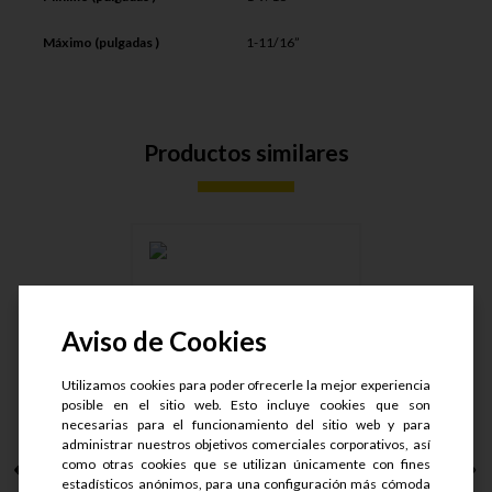
Máximo (pulgadas )
1-11/16”
Productos similares
Aviso de Cookies
ABRAZ. INDUSTRIAL
W4 T-519
Utilizamos cookies para poder ofrecerle la mejor experiencia
posible en el sitio web. Esto incluye cookies que son
necesarias para el funcionamiento del sitio web y para
administrar nuestros objetivos comerciales corporativos, así
como otras cookies que se utilizan únicamente con fines
estadísticos anónimos, para una configuración más cómoda
S/.
50.95