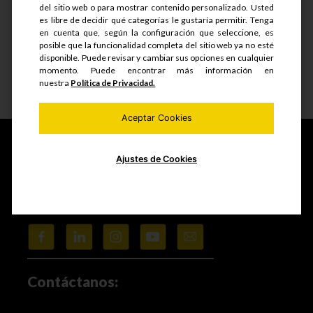
del sitio web o para mostrar contenido personalizado. Usted
S/.
38.22
es libre de decidir qué categorías le gustaría permitir. Tenga
en cuenta que, según la configuración que seleccione, es
posible que la funcionalidad completa del sitio web ya no esté
disponible. Puede revisar y cambiar sus opciones en cualquier
momento. Puede encontrar más información en
nuestra
Política de Privacidad.
Ver detalle
Aceptar Cookies
Ajustes de Cookies
Fabricamos y comercializamos productos seriados,
estructuras metálicas, realizamos mantenimiento de
equipos mineros e industriales, trabajos de maestranza
especializada y mucho más.
Contáctanos: