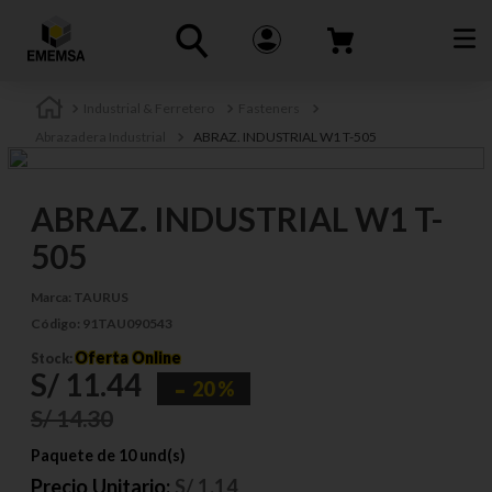
Industrial & Ferretero
Fasteners
Abrazadera Industrial
ABRAZ. INDUSTRIAL W1 T-505
ABRAZ. INDUSTRIAL W1 T-
505
Marca:
TAURUS
Código:
91TAU090543
Oferta Online
Stock:
S/
11
.
44
20 %
S/
14
.
30
Paquete de 10 und(s)
Precio Unitario:
S/
1.14