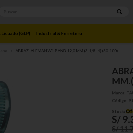
Buscar
 Licuado (GLP)
Industrial & Ferretero
mana
ABRAZ. ALEMAN.W1.BAND.12,0 MM.(3-1/8- 4) (80-100)
ABRA
MM.(3
Marca:
TA
Código:
9
Of
Stock:
S/
9
.
S/
11
.