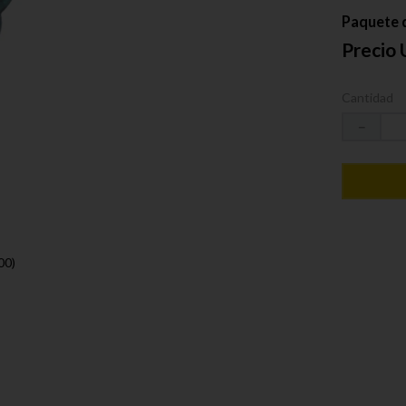
Paquete d
Precio 
Cantidad
－
00)