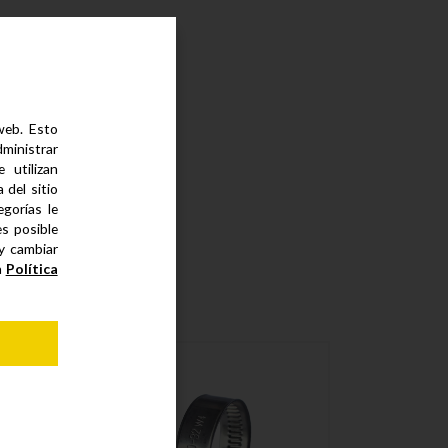
 web. Esto
dministrar
 utilizan
del sitio
gorías le
es posible
 y cambiar
a
Política