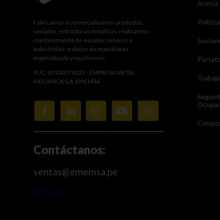
Acerca
Polític
Fabricamos y comercializamos productos
seriados, estructuras metálicas, realizamos
mantenimiento de equipos mineros e
Sosteni
industriales, trabajos de maestranza
especializada y mucho más.
Portafo
RUC: 20100276322 - EMPRESA METAL
Trabaj
MECANICA S.A. EMEMSA
Seguri
Ocupac
Compra
Contáctanos:
ventas@ememsa.pe
937712594