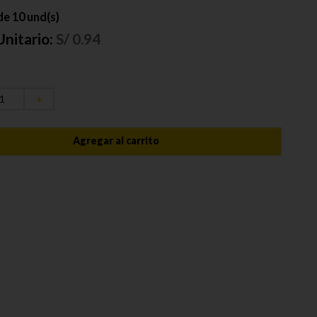
e 10 und(s)
Unitario:
S/
0.94
＋
Agregar al carrito