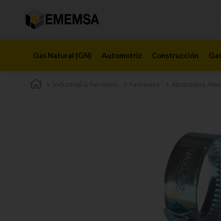
Gas Natural (GN)
Automotriz
Construcción
Gas
Industrial & Ferretero
Fasteners
Abrazadera Ale