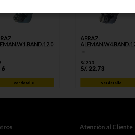
RAZ.
ABRAZ.
EMAN.W1.BAND.12,0
ALEMAN.W4.BAND.12
....
8
S/.
30.3
.
6
S/.
22.73
Ver detalle
Ver detalle
tros
Atención al Cliente