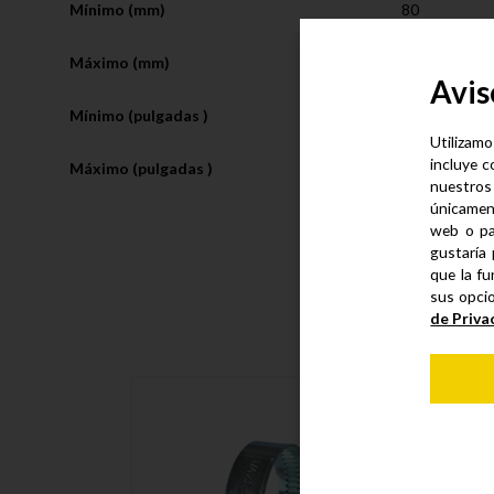
Mínimo (mm)
80
Máximo (mm)
100
Avis
Mínimo (pulgadas )
3-1/8”
Utilizamo
incluye c
Máximo (pulgadas )
4”
nuestros
únicamen
web o pa
gustaría 
que la fu
sus opci
de Priva