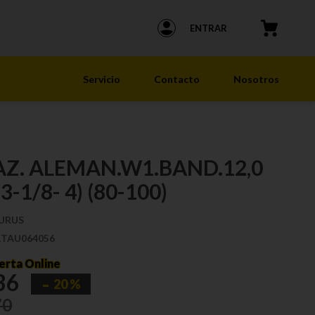
ENTRAR
Servicio
Contacto
Nosotros
Z. ALEMAN.W1.BAND.12,0
-1/8- 4) (80-100)
URUS
1TAU064056
erta Online
36
20 %
70